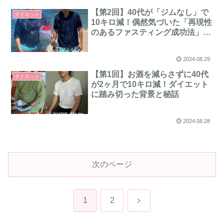
【第2回】40代が「ジムなし」で
ダイエット
10キロ減！偶然気づいた「再現性
のあるファスティング成功法」と
は？
2024.08.29
【第1回】お酒を減らさずに40代
ダイエット
が2ヶ月で10キロ減！ダイエット
に踏み切った背景と秘話
2024.08.28
次のページ
次
1
2
へ