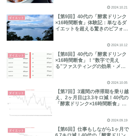
2024.10.21
【第9回】40代の「酵素ドリンク
ダイエット
×16時間断食」体験記：単なるダ
イエットを超える驚きのビフォー
アフター
2024.10.12
【第8回】40代の「酵素ドリンク
ダイエット
×16時間断食」！“数字で見え
る”ファスティングの効果・メリ
ットまとめ
2024.10.05
【第7回】3週間の停滞期を乗り越
ダイエット
え、2ヶ月目は3.3キロ減！40代の
「酵素ドリンク×16時間断食」を
データで振り返る④
2024.09.19
【第6回】仕事もしながら1ヶ月で
ダイエット
6.7キロ減！40代の「酵素ドリン